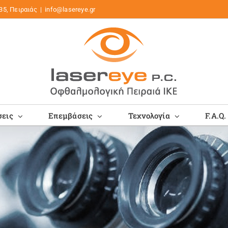
35, Πειραιάς
|
info@lasereye.gr
εις
Επεμβάσεις
Τεχνολογία
F.A.Q.