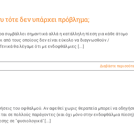
υ τότε δεν υπάρχει πρόβλημα;
ρα συμβάλλει σημαντικά αλλά η κατάλληλη πίεση για κάθε άτομο
οι από τους οποίους δεν είναι εύκολο να διαγνωσθούν /
ενικά θα λέγαμε ότι με ενδοφθάλμιες [...]
Διαβάστε περισσότ
θήσεις του οφθαλμού. Αν αφεθεί χωρις θεραπεία μπορεί να οδηγήσ
αι σε πολλούς παράγοντες (και όχι μόνο στην ενδοφθάλμια πίεση)
ης σε "φυσιολογικά" [...]