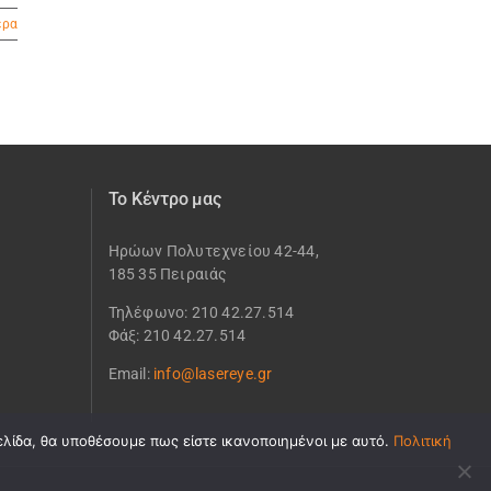
ερα
Το Κέντρο μας
Ηρώων Πολυτεχνείου 42-44,
185 35 Πειραιάς
Τηλέφωνο: 210 42.27.514
Φάξ: 210 42.27.514
Email:
info@lasereye.gr
ελίδα, θα υποθέσουμε πως είστε ικανοποιημένοι με αυτό.
Πολιτική