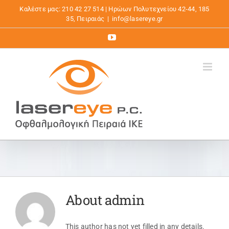
Μετάβαση
Καλέστε μας: 210 42 27 514 | Ηρώων Πολυτεχνείου 42-44, 185
στο
35, Πειραιάς
|
info@lasereye.gr
περιεχόμενο
YouTube
About
admin
This author has not yet filled in any details.