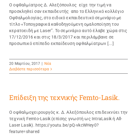
Ο οφθαλμίατρος Δ. Αλεξόπουλος είχε την τιμή να
προσκληθεί σαν εκπαιδευτής απο το Ελληνικό κολλέγιο
Οφθαλμολογίας, στο ειδικό εκπαιδευτικό σεμινάριο με
τίτλο «Τοπογραφικά καθοδηγούμενη ομαλοποίηση του
κερατοειδή με Laser”. Το σεμινάριο αυτό έλαβε χώρα στις
17/12/2016 και στις 18/3/2017 και περιλάμβανε σε
προσωπικό επίπεδο εκπαίδευση οφθαλμίατρων [...]
20 Μαρτίου, 2017
|
Νέα
Διαβάστε περισσότερα
Eπίδειξη της τεχνικής Femto-Lasik.
Ο οφθαλμοχειρουργός κ. Δ. Αλεξόπουλος επιδεικνύει την
τεχνική Femto-Lasik (επίσης γνωστή ως IntraLasik ή All-
Laser Lasik). https://youtu.be/pQ-vkcWHey0?
feature=shared