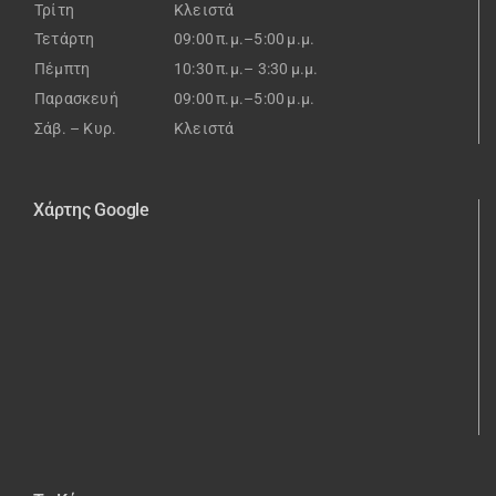
Τρίτη
Κλειστά
Τετάρτη
09:00 π.μ.–5:00 μ.μ.
Πέμπτη
10:30 π.μ.– 3:30 μ.μ.
Παρασκευή
09:00 π.μ.–5:00 μ.μ.
Σάβ. – Κυρ.
Κλειστά
Χάρτης Google