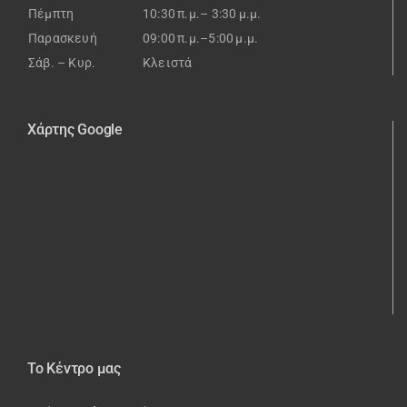
Πέμπτη
10:30 π.μ.– 3:30 μ.μ.
Παρασκευή
09:00 π.μ.–5:00 μ.μ.
Σάβ. – Κυρ.
Κλειστά
Χάρτης Google
Το Κέντρο μας