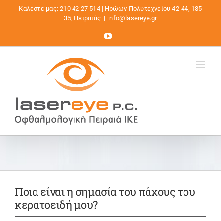
Μετάβαση
Καλέστε μας: 210 42 27 514 | Ηρώων Πολυτεχνείου 42-44, 185
στο
35, Πειραιάς
|
info@lasereye.gr
περιεχόμενο
YouTube
Ποια είναι η σημασία του πάχους του
κερατοειδή μου?