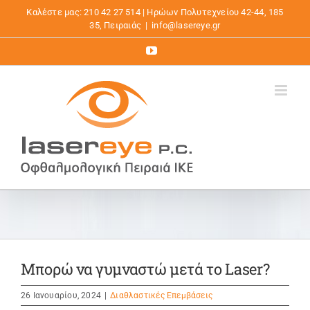
Μετάβαση
Καλέστε μας: 210 42 27 514 | Ηρώων Πολυτεχνείου 42-44, 185
στο
35, Πειραιάς
|
info@lasereye.gr
περιεχόμενο
YouTube
Μπορώ να γυμναστώ μετά το Laser?
26 Ιανουαρίου, 2024
|
Διαθλαστικές Επεμβάσεις