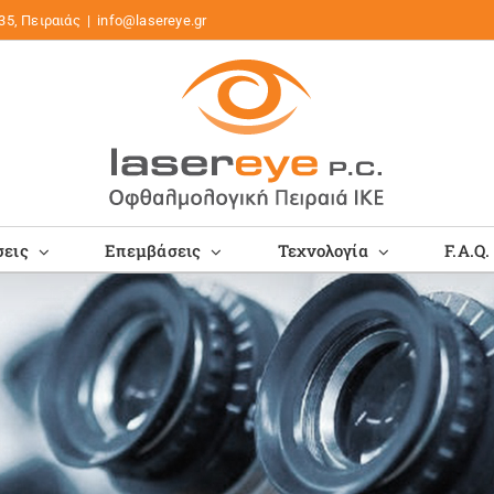
35, Πειραιάς
|
info@lasereye.gr
εις
Επεμβάσεις
Τεχνολογία
F.A.Q.