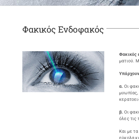
Φακικός Ενδοφακός
Φακικός 
ματιού. Μ
Υπάρχουν
α.
Οι φακ
μυωπίας, 
κερατοει
β.
Οι φακ
όλες τις
Και με τ
εύκολα κ