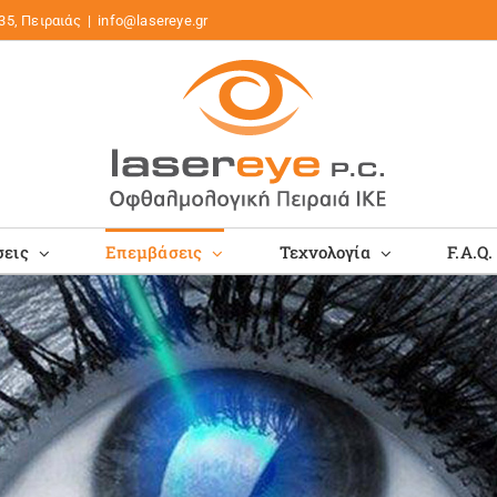
35, Πειραιάς
|
info@lasereye.gr
εις
Επεμβάσεις
Τεχνολογία
F.A.Q.