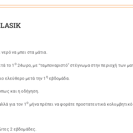
 LASIK
νερό να μπει στα μάτια.
ο
τά το 1
24ωρο, με “ταμποναριστό” στέγνωμα στην περιοχή των μα
η
πιο ελεύθερο μετά την 1
εβδομάδα.
πως και η οδήγηση.
ο
λλά για τον 1
μήνα πρέπει να φοράτε προστατευτικά κολυμβητικό 
ρώτες 2 εβδομάδες.