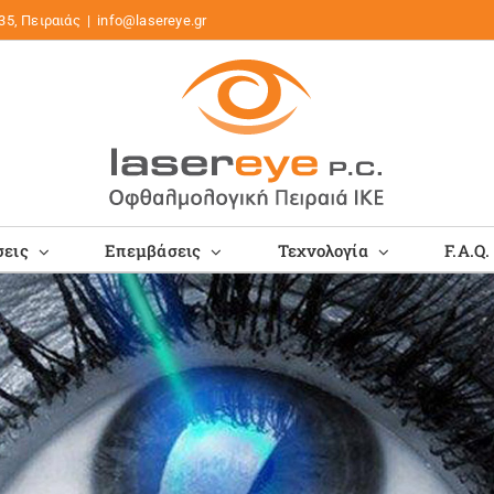
35, Πειραιάς
|
info@lasereye.gr
εις
Επεμβάσεις
Τεχνολογία
F.A.Q.