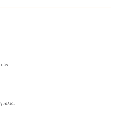
τιών.
γυαλιά.