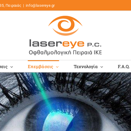
35, Πειραιάς
|
info@lasereye.gr
εις
Επεμβάσεις
Τεχνολογία
F.A.Q.