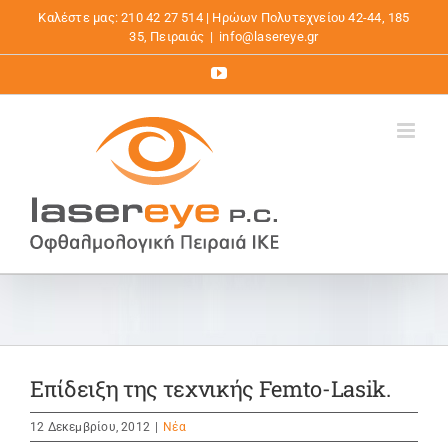
Μετάβαση
Καλέστε μας: 210 42 27 514 | Ηρώων Πολυτεχνείου 42-44, 185
στο
35, Πειραιάς
|
info@lasereye.gr
περιεχόμενο
YouTube
Eπίδειξη της τεχνικής Femto-Lasik.
12 Δεκεμβρίου, 2012
|
Νέα