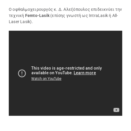
Ο οφθαλμοχειρουργός κ. Δ. Αλεξόπουλος επιδεικνύει την
τεχνική
Femto-Lasik
(επίσης γνωστή ως IntraLasik ή All-
Laser Lasik).