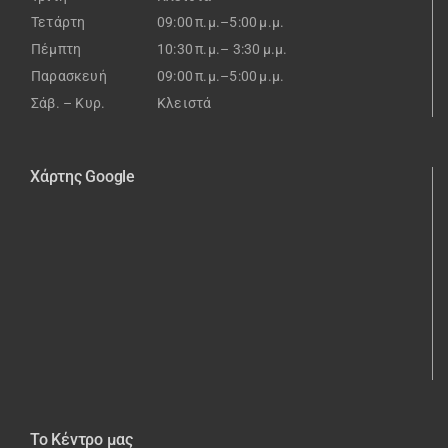
Τετάρτη
09:00 π.μ.–5:00 μ.μ.
Πέμπτη
10:30 π.μ.– 3:30 μ.μ.
Παρασκευή
09:00 π.μ.–5:00 μ.μ.
Σάβ. – Κυρ.
Κλειστά
Χάρτης Google
Το Κέντρο μας