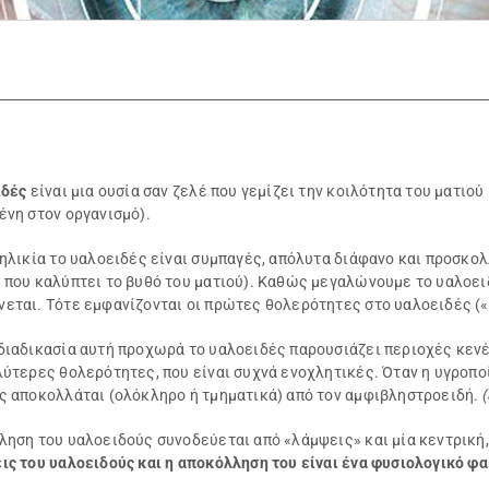
ιδές
είναι μια ουσία σαν ζελέ που γεμίζει την κοιλότητα του ματιο
ένη στον οργανισμό).
 ηλικία το υαλοειδές είναι συμπαγές, απόλυτα διάφανο και προσκο
 που καλύπτει το βυθό του ματιού). Καθώς μεγαλώνουμε το υαλοειδ
εται. Τότε εμφανίζονται οι πρώτες θολερότητες στο υαλοειδές («μ
διαδικασία αυτή προχωρά το υαλοειδές παρουσιάζει περιοχές κενέ
λύτερες θολερότητες, που είναι συχνά ενοχλητικές. Όταν η υγροπ
ς αποκολλάται (ολόκληρο ή τμηματικά) από τον αμφιβληστροειδή.
ληση του υαλοειδούς συνοδεύεται από «λάμψεις» και μία κεντρική
ς του υαλοειδούς και η αποκόλληση του είναι ένα φυσιολογικό φαι