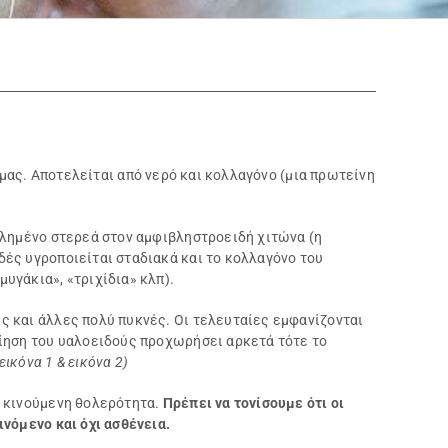
ύ μας. Αποτελείται από νερό και κολλαγόνο (μια πρωτείνη
λλημένο στερεά στον αμφιβληστροειδή χιτώνα (η
ές υγροποιείται σταδιακά και το κολλαγόνο του
υγάκια», «τριχίδια» κλπ).
ς και άλλες πολύ πυκνές. Οι τελευταίες εμφανίζονται
οίηση του υαλοειδούς προχωρήσει αρκετά τότε το
(εικόνα 1 & εικόνα 2)
, κινούμενη θολερότητα.
Πρέπει να τονίσουμε ότι οι
νόμενο και όχι ασθένεια.