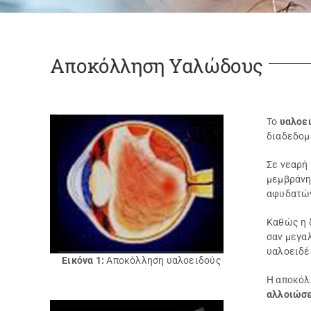
Αποκόλληση Υαλώδους
Το
υαλοε
διαδεδομ
Σε νεαρή
μεμβράνη
αφυδατών
Καθώς η 
σαν μεγα
υαλοειδέ
Εικόνα 1:
Αποκόλληση υαλοειδούς
Η αποκόλ
αλλοιώσει