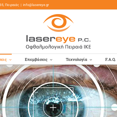
35, Πειραιάς
|
info@lasereye.gr
εις
Επεμβάσεις
Τεχνολογία
F.A.Q.